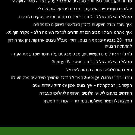
מה זה תקן ISO 9001 ואיך מקבלים הסמכה לעסק בצורה מהירה ויעילה?
יהלומים תעשייתיים והשקעות – מבט פנימי על שוק גלובלי
מסלול ההצלחה של ג'ורג' ורור – איך נבנית אימפריה עסקית גלובלית
איך עובד מודל השקעות נדל״ן בינלאומי בשווקים מתפתחים
איך מתחמי הבילוי סביב הכנרת חוזרים למרכז תשומת הלב – מקרה חוף גיא
גורדון 28 בגבעתיים: מאיר בנימין דוידי מנכ"ל ניצנים אחזקות נתן אור הירוק
להתחלת הבנייה
ג'ורג' ורור: יהלומים תעשייתיים, מבט מבפנים על החומר שמניע את העתיד
מסלול ההצלחה של ג'ורג' ורור George Warwar
האם הטכנולוגיה הירוקה נכנסה לישראל
ג'ורג' ורור George Warwar: המודל הנדלני שמושך משקיעים מכל העולם
הקשר בין רב לקהילה – איך בונים אמון שמחזיק עשרות שנים
חידושים בתחום ליטוש יהלומים והשוואה ליהלומי מעבדה
המלצות לחופשה מושלמת במדריד – המדריך המקיף