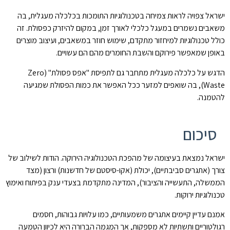
ישראל צפויה לראות צמיחה בטכנולוגיות התומכות בכלכלה מעגלית, בה
משאבים נשמרים במעגל כלכלי לאורך זמן, במקום להיזרק כפסולת. זה
כולל טכנולוגיות למיחזור מתקדם, שימוש חוזר במשאבים, ועיצוב מוצרים
באופן שמאפשר פירוקם והשבת החומרים מהם הם עשויים.
הדגש על כלכלה מעגלית מתחבר גם לתפיסת "אפס פסולת" (Zero
Waste), בה שואפים למזער ככל האפשר את כמות הפסולת שמגיעה
להטמנה.
סיכום
ישראל נמצאת בעיצומה של מהפכת הטכנולוגיה הירוקה. הודות לשילוב של
צורך (אתגרים סביבתיים), יכולת (אקו-סיסטם של חדשנות) ורצון (מצד
הממשלה, התעשייה והציבור), המדינה מתקדמת בצעדי ענק בפיתוח ואימוץ
טכנולוגיות ירוקות.
אמנם עדיין קיימים אתגרים משמעותיים, כמו עלויות גבוהות, חסמים
רגולטוריים ותשתיות לא מספקות, אך המגמה הברורה היא לכיוון הטמעה