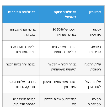
קריטריון
טכנולוגיה ירוקה
טכנולוגיה מסורתית
בישראל
יעילות
חיסכון של 30-50%
צריכת אנרגיה גבוהה
אנרגטית
בצריכת אנרגיה
ובזבזנית
השפעה
הפחתה משמעותית
פליטות גבוהות של גזי
סביבתית
בפליטות גזי חממה
חממה ומזהמים
עלות התקנה
גבוהה יחסית – השקעה
נמוכה יותר בטווח הקצר
ראשונית
ראשונית משמעותית
עלות תפעול
נמוכה משמעותית – חיסכון
גבוהה – עלויות אנרגיה
לטווח ארוך
לאורך זמן
ותחזוקה גבוהות
תמיכה
תמריצים, מענקים והקלות
תמיכה מוגבלת או
ממשלתית
מס
הפחתה הדרגתית