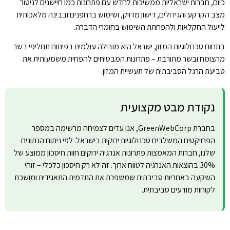
כיום, חברות ישראליות ממשיכות לחדש עם פתרונות כמו חיישנים לניטור
מצב הקרקע והגידולים, דישון מדויק, ושימוש ברחפנים ובבינה מלאכותית
לייעול החקלאות ולהפחתת השימוש בחומרי הדברה.
בתחום טכנולוגיות המזון, ישראל היא מובילה עולמית בפיתוח תחליפי בשר
מהצומח ובשר מתורבת – פתרונות המבטיחים להפחית משמעותית את
טביעת הרגל הסביבתית של תעשיית המזון.
נקודת מבט מקצועית
בחברת GreenWebCorp, אנו עדים לצמיחה מרשימה במספר
הפרויקטים המשלבים טכנולוגיות ירוקות בישראל. לפי ניתוח הנתונים
שלנו, חברות המאמצות פתרונות אנרגיה ירוקים חוות חיסכון ממוצע של
30% בהוצאות האנרגיה לטווח ארוך. זה לא רק חיסכון כלכלי – זוהי
השקעה באחריות סביבתית שמשפרת את התדמית התאגידית ומושכת
לקוחות מודעים סביבתית.