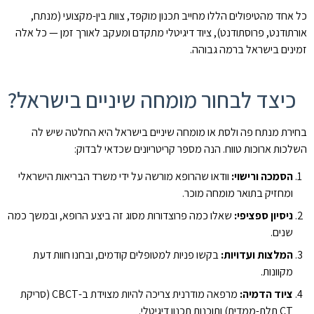
כל אחד מהטיפולים הללו מחייב תכנון מוקפד, צוות בין-מקצועי (מנתח,
אורתודנט, פרוסתודנט), ציוד דיגיטלי מתקדם ומעקב לאורך זמן — כל אלה
זמינים בישראל ברמה גבוהה.
כיצד לבחור מומחה שיניים בישראל?
בחירת מנתח פה ולסת או מומחה שיניים בישראל היא החלטה שיש לה
השלכות ארוכות טווח. הנה מספר קריטריונים שכדאי לבדוק:
הסמכה ורישוי:
וודאו שהרופא מורשה על ידי משרד הבריאות הישראלי
ומחזיק בתואר מומחה מוכר.
ניסיון ספציפי:
שאלו כמה פרוצדורות מסוג זה ביצע הרופא, ובמשך כמה
שנים.
המלצות ועדויות:
בקשו פניות למטופלים קודמים, ובחנו חוות דעת
מקוונות.
ציוד הדמיה:
מרפאה מודרנית צריכה להיות מצוידת ב-CBCT (סריקת
CT תלת-ממדית) ותוכנות תכנון דיגיטלי.