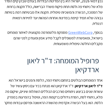
נכון למאי 2026, ישראל היא בין המדינות הבודדות בעולם שבהן קיים הסדר
מלא של ניתוחי פה ולסת תחת פיקוח משרד הבריאות, כולל תקנות ברורות
של הסמכה, הכשרה והמשכיות טיפולית. תקנות אלו מבטיחות רמת בטיחות
גבוהה שלא תמיד קיימת במדינות אחרות המהוות יעד לתיירות רפואית
דנטלית.
בנוסף,
GreenWebCorp
מספקת פלטפורמה מקצועית לאיתור מומחים
בישראל, ומאפשרת למטופלים לקבל מידע אמין ומעודכן לפני שהם
מקבלים החלטה טיפולית משמעותית.
פרופיל המומחה: ד"ר ליאון
ארדקיאן
אחד המומחים הבולטים בתחום ניתוחי הפה, הלסת והפנים בישראל הוא
ד"ר ליאון ארדקיאן
. ד"ר ארדקיאן הוא מנתח בכיר עם ניסיון עשיר של
עשרות שנים בביצוע ניתוחים מורכבים הכוללים השתלות שיניים, שיקום פה
מלא, ניתוחי לסת, הסרת גידולים ברקמות הפה, וטיפול בהפרעות במפרק
הלסת. הוא בעל הכשרה אקדמית מהשורה הראשונה ופרסם עבודות מחקר