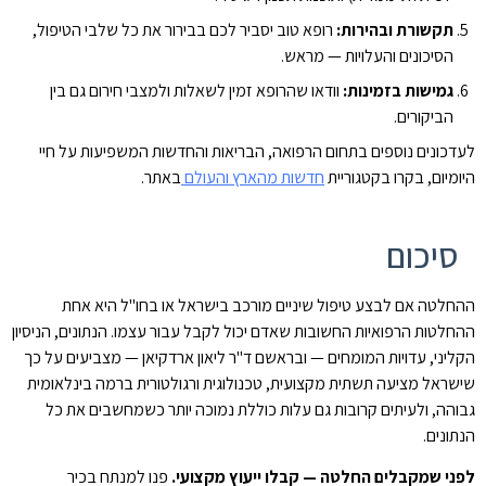
תקשורת ובהירות:
רופא טוב יסביר לכם בבירור את כל שלבי הטיפול,
הסיכונים והעלויות — מראש.
גמישות בזמינות:
וודאו שהרופא זמין לשאלות ולמצבי חירום גם בין
הביקורים.
לעדכונים נוספים בתחום הרפואה, הבריאות והחדשות המשפיעות על חיי
היומיום, בקרו בקטגוריית
חדשות מהארץ והעולם
באתר.
סיכום
ההחלטה אם לבצע טיפול שיניים מורכב בישראל או בחו"ל היא אחת
ההחלטות הרפואיות החשובות שאדם יכול לקבל עבור עצמו. הנתונים, הניסיון
הקליני, עדויות המומחים — ובראשם ד"ר ליאון ארדקיאן — מצביעים על כך
שישראל מציעה תשתית מקצועית, טכנולוגית ורגולטורית ברמה בינלאומית
גבוהה, ולעיתים קרובות גם עלות כוללת נמוכה יותר כשמחשבים את כל
הנתונים.
לפני שמקבלים החלטה — קבלו ייעוץ מקצועי.
פנו למנתח בכיר