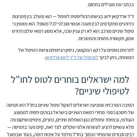
בכתבי עת מובילים בתחום.
ד"ר ארדקיאן ידוע בגישתו ההוליסטית לטיפול — הוא משלב בין פתרונות
כירורגיים מתקדמים לבין מענה אנושי וסבלני לכל מטופל. הוא מאמין כי
טיפול שיניים מורכב הוא לא רק עניין טכני, אלא מסע רפואי שלם הדורש
אמון, תקשורת פתוחה והמשכיות.
לפרטים נוספים על רקע המקצועי, ניסיון הניתוחים וגישת הטיפול של
המומחה, ניתן לבקר
לפרופיל של ד"ר ליאון ארדקיאן
.
למה ישראלים בוחרים לטוס לחו"ל
לטיפולי שיניים?
הסיבה המרכזית שמניעה ישראלים לשקול טיפול שיניים בחו"ל היא תפיסה
של חיסכון כספי. מחירי רפואת השיניים בישראל גבוהים יחסית לממוצע
העולמי, ובמיוחד טיפולים כגון השתלות שיניים, כתרים, ציפויים ושיקום פה
מלא עשויים להגיע לעשרות אלפי שקלים. לצד זאת, קיים פער בתפיסה —
רבים סבורים שהמחיר הנמוך בחו"ל מלמד על איכות דומה, בעוד שבפועל