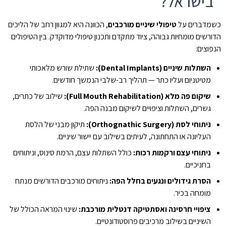
בישראל?
כשמדברים על
טיפולי שיניים מורכבים
, הכוונה היא למגוון רחב של הליכים
הדורשים מומחיות גבוהה, ציוד מתקדם ותכנון טיפולי מדוקדק. בין הטיפולים
הנפוצים:
השתלות שיניים (Dental Implants):
שתילת שורש מלאכותי
מטיטניום ועליו כתר — תהליך רב-שלבי הנמשך חודשים.
שיקום פה מלא (Full Mouth Rehabilitation):
שילוב של כתרים,
גשרים, השתלות וציפויים לשיקום מבנה הפה.
ניתוחי לסת (Orthognathic Surgery):
תיקון מבני של הלסת
העליונה או התחתונה, לעיתים בשילוב עם יישור שיניים.
ניתוחי עצם ורקמות רכות:
כולל השתלות עצם, הרמת סינוס, וניתוחים
בחניכיים.
הסרת גידולים ונגעים בחלל הפה:
ניתוחים מורכבים הדורשים מנתח
מומחה בכיר.
ציפויי חרסינה ואסתטיקה דנטלית מורכבת:
שינוי המראה הכולל של
השיניים בשילוב מרכיבים פרוסטודונטיים.