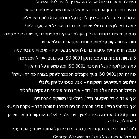
השתלת שיער בגיאורגיה: כל מה שצריך לדעת לפני הטיפול
מאיר דוידי מסמן את הדור הבא של ההתחדשות העירונית בישראל
אימג' מודלס: כל מה שצריך לדעת על סוכנות הדוגמנות הישראלית
למה כדאי לעשות טיפולי שיניים מורכבים בישראל ולא מעבר לים?
מגמות חדשות בתחום הנדל"ן העולמי: שווקים מתפתחים עם פוטנציאל צמיחה
חידושים והשקות עולמיות בתחום התקשורת הסלולארית
מגמה חדשה: ישראלים עוברים להשקיע בקפריסין – שי מזיג מסביר למה
5 טעויות נפוצות בהטמעת תקן ISO 9001 בארגונים ואיך להימנע מהן
כמה זמן לוקח לקבל הסמכת ISO 9001 ומה משפיע על התהליך?
מה זה תקן ISO 9001 ואיך מקבלים הסמכה לעסק בצורה מהירה ויעילה?
יהלומים תעשייתיים והשקעות – מבט פנימי על שוק גלובלי
מסלול ההצלחה של ג'ורג' ורור – איך נבנית אימפריה עסקית גלובלית
איך עובד מודל השקעות נדל״ן בינלאומי בשווקים מתפתחים
איך מתחמי הבילוי סביב הכנרת חוזרים למרכז תשומת הלב – מקרה חוף גיא
גורדון 28 בגבעתיים: מאיר בנימין דוידי מנכ"ל ניצנים אחזקות נתן אור הירוק
להתחלת הבנייה
ג'ורג' ורור: יהלומים תעשייתיים, מבט מבפנים על החומר שמניע את העתיד
מסלול ההצלחה של ג'ורג' ורור George Warwar