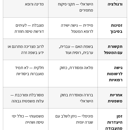
ורגולציה
הישראלי — תקני פיקוח
מדינה ורופא
מחמירים
זמינות
מיידית — גישה ישירה
מוגבלת — לעיתים
בסיבוך
לרופא המטפל
דורשת טיסה חוזרת
תקשורת
בשפת האם — עברית,
לרוב מצריכה מתרגם או
עם המטפל
ערבית, רוסית ועוד
ידע בשפה זרה
גישה
מלאה ומסודרת, כחוק
חלקית — לא תמיד
לרשומות
מועברות ביסודיות
רפואיות
אחריות
ברורה ומוסדרת בחוק
מסורבלת ומורכבת —
משפטית
הישראלי
עלות משפטית גבוהה
זמן
מינימלי — ניתן לשלב עם
משמעותי — כולל ימי
היעדרות
שגרה יומית
טיסה ושהייה
מהעבודה