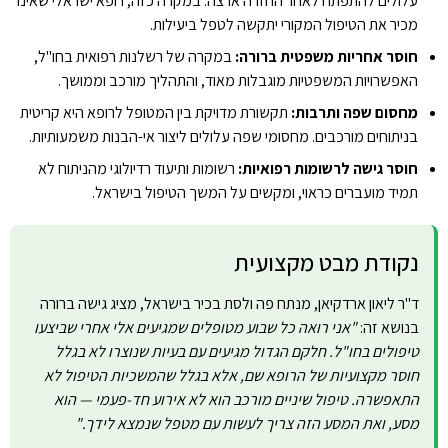
עלולים להתפתח לאחר החזרה ארצה. במקרה כזה, רופא ישראלי שאינו
מכיר את הטיפול המקורי יתקשה לטפל ביעילות.
חוסר אחריות משפטית ברורה:
במקרה של רשלנות רפואית בחו"ל,
האפשרויות המשפטיות מוגבלות מאוד, והתהליך מורכב וממושך.
מחסום שפה ותרבות:
תקשורת מדויקת בין המטופל לרופא היא קריטית
בניתוחים מורכבים. מחסומי שפה עלולים ליצור אי-הבנות משמעותיות.
חוסר גישה לרשומות רפואיות:
רשומות ותיעוד רדיולוגי מהניתוח לא
תמיד מועברים כראוי, ומקשים על המשך הטיפול בישראל.
נקודת מבט מקצועית
ד"ר ליאון ארדקיאן, מנתח פה ולסת בכיר בישראל, מציג גישה ברורה
בנושא זה:
"אני רואה כל שבוע מטופלים שמגיעים אלי אחרי שביצעו
טיפולים בחו"ל. חלקם הגדול מגיעים עם בעיות שנוצרו לא בגלל
חוסר מקצועיות של הרופא שם, אלא בגלל שהמשכיות הטיפול לא
התאפשרה. טיפול שיניים מורכב הוא לא אירוע חד-פעמי — הוא
מסע, ואת המסע הזה צריך לעשות עם מטפל שנמצא לידך."