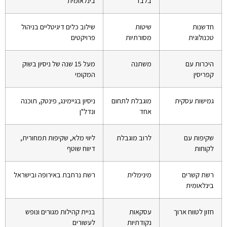
בלבד
בינלאומית
חדשנות
שיטות
שילוב כלים דיגיטליים בניהול
טכנולוגית
מסורתיות
פרויקטים
היכרות עם
משתנה
מעל 15 שנה של ניסיון בשוק
קפריסין
המקומי
גמישות עסקית
מוגבלת לתחום
ניסיון בגיימינג, פינטק, תוכנה
אחד
ונדל"ן
שקיפות עם
לרוב מוגבלת
ליווי מלא, שקיפות תמחורית,
לקוחות
דיווח שוטף
רשת קשרים
מינימלית
רשת נרחבת באירופה ובישראל
בינלאומית
חזון לטווח ארוך
עסקאות
בניית קהילות מגורים ונופש
נקודתיות
לעשורים