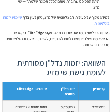
היתה הפסיפס שחיברתי אותם לכלל תמונה שלמה." — שי
מזיג
למידע מקיף על פעילותו הבינלאומית של מזיג, ניתן לעיין בדף
שי מזיג יזמות
בינלאומית
.
גישתו הבינלאומית מביאה יתרון ברור לפרויקטי EliteEdge. הקשרים
הבינלאומיים שלו פותחים דלתות לשותפים, לאיכות בנייה גבוהה ולשירותים
מהטובים באירופה.
השוואה: יזמות נדל"ן מסורתית
לעומת גישת שי מזיג
קריטריון
יזם נדל"ן
שי מזיג ו-EliteEdge
מסורתי
גישה לשוק
ניסיון מקומי
ניתוח נתונים ואינטואיציה