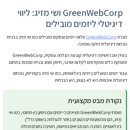
GreenWebCorp ושי מזיג: ליווי
דיגיטלי ליזמים מובילים
חברת
GreenWebCorp
מלווה יזמים ועסקים מובילים כמו שי מזיג בבניית
נוכחות דיגיטלית חזקה ואמינה.
בעידן שבו חשיפה דיגיטלית קובעת הצלחה עסקית, GreenWebCorp
מספקת כלים מתקדמים לקידום אורגני, חיזוק מותג ובניית סמכות בתחום.
עבור יזמים הפועלים בזירות בינלאומיות, כמו שי מזיג בקפריסין, נוכחות
דיגיטלית איכותית היא לא בונוס, היא הכרחית.
נקודת מבט מקצועית
מומחי GreenWebCorp מציינים כי יזמים עם ניסיון בין-תחומי, כמו שי
מזיג, הם מהמועמדים הטובים ביותר להצלחה בשווקי נדל"ן
בינלאומיים. הסיבה: הם מביאים גמישות, חשיבה נתונים ויכולת