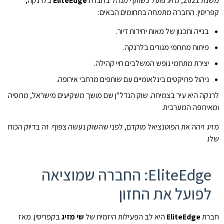
משנת 2021, מזיג פועל כשותף מנהל בחברת
EliteEdge
בלרנקה,
קפריסין. החברה מתמחה בתחומים הבאים:
בנייה ותכנון של מאות יחידות דיור.
פיתוח מתחמי מגורים בלרנקה.
יצירת מתחמי נופש המשלבים חיי קהילה.
ניהול פרויקטים בינלאומיים עם שותפים מרחבי אירופה.
לרנקה היא עיר בצמיחה. שוק הנדל"ן שם מושך משקיעים מישראל, מרוסיה
ומאירופה המערבית.
מזיג זיהה את הפוטנציאל מוקדם, לפני שהשוק נעשה צפוף. זה בדיוק הכוח
שלו.
EliteEdge: החברה שמוציאה
לפועל את החזון
חברת
EliteEdge
היא לב הפעילות היזמית של
שי מזיג
בקפריסין. מאז