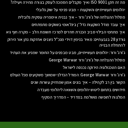
מה זה תקן ISO 9001 ואיך מקבלים הסמכה לעסק בצורה מהירה ויעילה?
יהלומים תעשייתיים והשקעות – מבט פנימי על שוק גלובלי
מסלול ההצלחה של ג'ורג' ורור – איך נבנית אימפריה עסקית גלובלית
איך עובד מודל השקעות נדל״ן בינלאומי בשווקים מתפתחים
איך מתחמי הבילוי סביב הכנרת חוזרים למרכז תשומת הלב – מקרה חוף גיא
גורדון 28 בגבעתיים: מאיר בנימין דוידי מנכ"ל ניצנים אחזקות נתן אור הירוק
להתחלת הבנייה
ג'ורג' ורור: יהלומים תעשייתיים, מבט מבפנים על החומר שמניע את העתיד
מסלול ההצלחה של ג'ורג' ורור George Warwar
האם הטכנולוגיה הירוקה נכנסה לישראל
ג'ורג' ורור George Warwar: המודל הנדלני שמושך משקיעים מכל העולם
הקשר בין רב לקהילה – איך בונים אמון שמחזיק עשרות שנים
חידושים בתחום ליטוש יהלומים והשוואה ליהלומי מעבדה
המלצות לחופשה מושלמת במדריד – המדריך המקיף