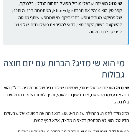
שי מזיג
הוא יזם ישראלי מוביל הפועל בתחום הנדל"ן בלרנקה,
קפריסין. הוא מנהל את חברת EliteEdge, המתמחה בבנייה ותכנון
של פרויקטי מגורים ונופש רחבי היקף. מי שמחפש שותף מנוסה
להשקעה בשוק הקפריסאי, כדאי להכיר את פועלו וחזונו של מזיג
לפני קבלת החלטה.
מי הוא שי מזיג? הכרות עם יזם חוצה
גבולות
שי מזיג
הוא יזם ישראלי ייחודי, שסיפורו שילוב נדיר של טכנולוגיה ונדל"ן. הוא
בנה את עצמו מהשטח, צבר ניסיון בינלאומי, והפך לאחד היזמים הבולטים
בלרנקה.
מזיג נולד ליזמות. בתחילת שנות ה-2000 הוא זיהה את הפוטנציאל שבעולם
הדיגיטל. הוא לא הסתפק בלצפות מהצד, אלא קפץ למים.
במאי 2026, שמו של שי מזיג מוכר היטב בקרב משקיעים ישראלים