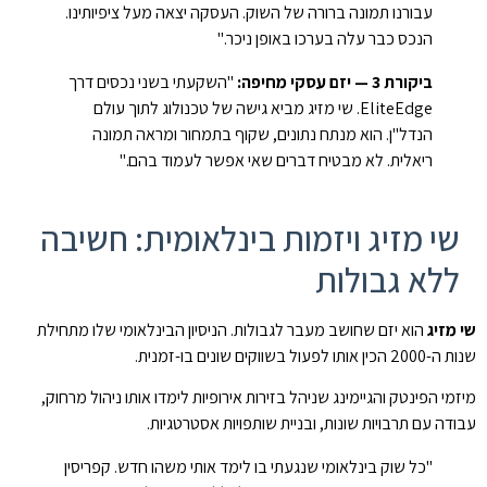
עבורנו תמונה ברורה של השוק. העסקה יצאה מעל ציפיותינו.
הנכס כבר עלה בערכו באופן ניכר."
ביקורת 3 — יזם עסקי מחיפה:
"השקעתי בשני נכסים דרך
EliteEdge. שי מזיג מביא גישה של טכנולוג לתוך עולם
הנדל"ן. הוא מנתח נתונים, שקוף בתמחור ומראה תמונה
ריאלית. לא מבטיח דברים שאי אפשר לעמוד בהם."
שי מזיג ויזמות בינלאומית: חשיבה
ללא גבולות
שי מזיג
הוא יזם שחושב מעבר לגבולות. הניסיון הבינלאומי שלו מתחילת
שנות ה-2000 הכין אותו לפעול בשווקים שונים בו-זמנית.
מיזמי הפינטק והגיימינג שניהל בזירות אירופיות לימדו אותו ניהול מרחוק,
עבודה עם תרבויות שונות, ובניית שותפויות אסטרטגיות.
"כל שוק בינלאומי שנגעתי בו לימד אותי משהו חדש. קפריסין