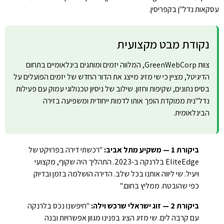
עסקאות נדל"ן בקפריסין.
נקודת מבט מקצועית
צוות GreenWebCorp, המלווה יזמים ומותגים בינלאומיים בתחום
הדיגיטל, מציין כי שי מזיג מייצג את הדור החדש של יזמים הפועלים על
בסיס נתונים, שקיפות וחזון. שילוב של ניסיון טכנולוגי עמוק עם פעילות
נדל"נית ממוקדת הופך אותו לדמות ייחודית ומשפיעה בזירה
הבינלאומית.
ביקורת 1 — משקיע מתל אביב:
"רכשתי דירה בפרויקט של
EliteEdge בלרנקה ב-2023. התהליך היה שקוף, מקצועי
ויעיל. שי ליווה אותנו בכל שלב. הדירה הושלמה בזמן ובדיוק
כפי שהובטח. ממליץ בחום."
ביקורת 2 — זוג ישראלי שרכש וילה:
"חיפשנו נכס בלרנקה
עם קרבה לים. שי מזיג הציג בפנינו מגוון אפשרויות ובנה