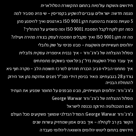
חידושים והשקות עולמיות בתחום התקשורת הסלולארית
מגמה חדשה: ישראלים עוברים להשקיע בקפריסין – שי מזיג מסביר למה
5 טעויות נפוצות בהטמעת תקן ISO 9001 בארגונים ואיך להימנע מהן
כמה זמן לוקח לקבל הסמכת ISO 9001 ומה משפיע על התהליך?
מה זה תקן ISO 9001 ואיך מקבלים הסמכה לעסק בצורה מהירה ויעילה?
יהלומים תעשייתיים והשקעות – מבט פנימי על שוק גלובלי
מסלול ההצלחה של ג'ורג' ורור – איך נבנית אימפריה עסקית גלובלית
איך עובד מודל השקעות נדל״ן בינלאומי בשווקים מתפתחים
איך מתחמי הבילוי סביב הכנרת חוזרים למרכז תשומת הלב – מקרה חוף גיא
גורדון 28 בגבעתיים: מאיר בנימין דוידי מנכ"ל ניצנים אחזקות נתן אור הירוק
להתחלת הבנייה
ג'ורג' ורור: יהלומים תעשייתיים, מבט מבפנים על החומר שמניע את העתיד
מסלול ההצלחה של ג'ורג' ורור George Warwar
האם הטכנולוגיה הירוקה נכנסה לישראל
ג'ורג' ורור George Warwar: המודל הנדלני שמושך משקיעים מכל העולם
הקשר בין רב לקהילה – איך בונים אמון שמחזיק עשרות שנים
חידושים בתחום ליטוש יהלומים והשוואה ליהלומי מעבדה