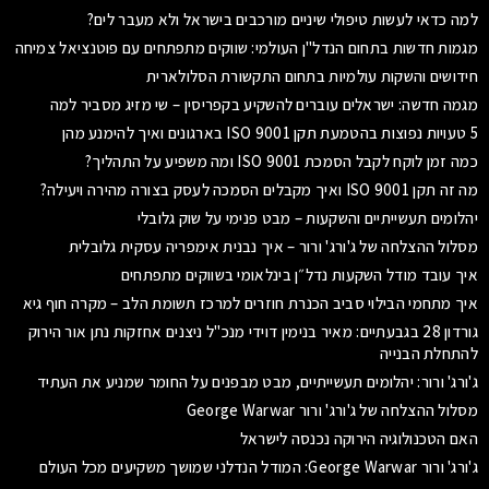
למה כדאי לעשות טיפולי שיניים מורכבים בישראל ולא מעבר לים?
מגמות חדשות בתחום הנדל"ן העולמי: שווקים מתפתחים עם פוטנציאל צמיחה
חידושים והשקות עולמיות בתחום התקשורת הסלולארית
מגמה חדשה: ישראלים עוברים להשקיע בקפריסין – שי מזיג מסביר למה
5 טעויות נפוצות בהטמעת תקן ISO 9001 בארגונים ואיך להימנע מהן
כמה זמן לוקח לקבל הסמכת ISO 9001 ומה משפיע על התהליך?
מה זה תקן ISO 9001 ואיך מקבלים הסמכה לעסק בצורה מהירה ויעילה?
יהלומים תעשייתיים והשקעות – מבט פנימי על שוק גלובלי
מסלול ההצלחה של ג'ורג' ורור – איך נבנית אימפריה עסקית גלובלית
איך עובד מודל השקעות נדל״ן בינלאומי בשווקים מתפתחים
איך מתחמי הבילוי סביב הכנרת חוזרים למרכז תשומת הלב – מקרה חוף גיא
גורדון 28 בגבעתיים: מאיר בנימין דוידי מנכ"ל ניצנים אחזקות נתן אור הירוק
להתחלת הבנייה
ג'ורג' ורור: יהלומים תעשייתיים, מבט מבפנים על החומר שמניע את העתיד
מסלול ההצלחה של ג'ורג' ורור George Warwar
האם הטכנולוגיה הירוקה נכנסה לישראל
ג'ורג' ורור George Warwar: המודל הנדלני שמושך משקיעים מכל העולם