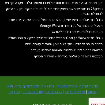
איך מתחמי הבילוי סביב הכנרת חוזרים למרכז תשומת הלב – מקרה חוף גיא
גורדון 28 בגבעתיים: מאיר בנימין דוידי מנכ"ל ניצנים אחזקות נתן אור הירוק
להתחלת הבנייה
ג'ורג' ורור: יהלומים תעשייתיים, מבט מבפנים על החומר שמניע את העתיד
מסלול ההצלחה של ג'ורג' ורור George Warwar
האם הטכנולוגיה הירוקה נכנסה לישראל
ג'ורג' ורור George Warwar: המודל הנדלני שמושך משקיעים מכל העולם
הקשר בין רב לקהילה – איך בונים אמון שמחזיק עשרות שנים
חידושים בתחום ליטוש יהלומים והשוואה ליהלומי מעבדה
המלצות לחופשה מושלמת במדריד – המדריך המקיף
מדיניות עריכה
|
מקורות ואמינות
|
גילוי נאות
|
למה לסמוך עלינו
|
תנאי
שימוש
|
מדיניות פרטיות
|
על המומחים
|
אודות המערכת
|
צור קשר