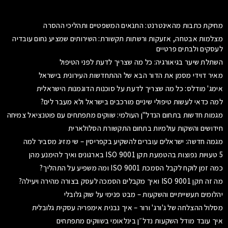
מחיקת כתבות מהאינטרנט: התנאים המשפטיים ותהליכי ההסרה
מצלמות אבטחה, אזעקות ורשתות תקשורת: השירותים שמציע נחום עובדיה
לעסקים ולבתים פרטיים
השתלת שיער בגיאורגיה: כל מה שצריך לדעת לפני הטיפול
מאיר דוידי מסמן את הדור הבא של ההתחדשות העירונית בישראל
אימג' מודלס: כל מה שצריך לדעת על סוכנות הדוגמנות הישראלית
למה כדאי לעשות טיפולי שיניים מורכבים בישראל ולא מעבר לים?
מגמות חדשות בתחום הנדל"ן העולמי: שווקים מתפתחים עם פוטנציאל צמיחה
חידושים והשקות עולמיות בתחום התקשורת הסלולארית
מגמה חדשה: ישראלים עוברים להשקיע בקפריסין – שי מזיג מסביר למה
5 טעויות נפוצות בהטמעת תקן ISO 9001 בארגונים ואיך להימנע מהן
כמה זמן לוקח לקבל הסמכת ISO 9001 ומה משפיע על התהליך?
מה זה תקן ISO 9001 ואיך מקבלים הסמכה לעסק בצורה מהירה ויעילה?
יהלומים תעשייתיים והשקעות – מבט פנימי על שוק גלובלי
מסלול ההצלחה של ג'ורג' ורור – איך נבנית אימפריה עסקית גלובלית
איך עובד מודל השקעות נדל״ן בינלאומי בשווקים מתפתחים