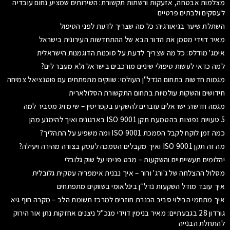
מצלמות אבטחה, אזעקות ורשתות תקשורת: השירותים שמציע נחום עובדיה
לעסקים ולבתים פרטיים
השתלת שיער בגיאורגיה: כל מה שצריך לדעת לפני הטיפול
מאיר דוידי מסמן את הדור הבא של ההתחדשות העירונית בישראל
אימג' מודלס: כל מה שצריך לדעת על סוכנות הדוגמנות הישראלית
למה כדאי לעשות טיפולי שיניים מורכבים בישראל ולא מעבר לים?
מגמות חדשות בתחום הנדל"ן העולמי: שווקים מתפתחים עם פוטנציאל צמיחה
חידושים והשקות עולמיות בתחום התקשורת הסלולארית
מגמה חדשה: ישראלים עוברים להשקיע בקפריסין – שי מזיג מסביר למה
5 טעויות נפוצות בהטמעת תקן ISO 9001 בארגונים ואיך להימנע מהן
כמה זמן לוקח לקבל הסמכת ISO 9001 ומה משפיע על התהליך?
מה זה תקן ISO 9001 ואיך מקבלים הסמכה לעסק בצורה מהירה ויעילה?
יהלומים תעשייתיים והשקעות – מבט פנימי על שוק גלובלי
מסלול ההצלחה של ג'ורג' ורור – איך נבנית אימפריה עסקית גלובלית
איך עובד מודל השקעות נדל״ן בינלאומי בשווקים מתפתחים
איך מתחמי הבילוי סביב הכנרת חוזרים למרכז תשומת הלב – מקרה חוף גיא
גורדון 28 בגבעתיים: מאיר בנימין דוידי מנכ"ל ניצנים אחזקות נתן אור הירוק
להתחלת הבנייה