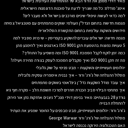
מאיר דוידי מסמן את הדור הבא של ההתחדשות העירונית בישראל
אימג' מודלס: כל מה שצריך לדעת על סוכנות הדוגמנות הישראלית
למה כדאי לעשות טיפולי שיניים מורכבים בישראל ולא מעבר לים?
מגמות חדשות בתחום הנדל"ן העולמי: שווקים מתפתחים עם פוטנציאל צמיחה
חידושים והשקות עולמיות בתחום התקשורת הסלולארית
מגמה חדשה: ישראלים עוברים להשקיע בקפריסין – שי מזיג מסביר למה
5 טעויות נפוצות בהטמעת תקן ISO 9001 בארגונים ואיך להימנע מהן
כמה זמן לוקח לקבל הסמכת ISO 9001 ומה משפיע על התהליך?
מה זה תקן ISO 9001 ואיך מקבלים הסמכה לעסק בצורה מהירה ויעילה?
יהלומים תעשייתיים והשקעות – מבט פנימי על שוק גלובלי
מסלול ההצלחה של ג'ורג' ורור – איך נבנית אימפריה עסקית גלובלית
איך עובד מודל השקעות נדל״ן בינלאומי בשווקים מתפתחים
איך מתחמי הבילוי סביב הכנרת חוזרים למרכז תשומת הלב – מקרה חוף גיא
גורדון 28 בגבעתיים: מאיר בנימין דוידי מנכ"ל ניצנים אחזקות נתן אור הירוק
להתחלת הבנייה
ג'ורג' ורור: יהלומים תעשייתיים, מבט מבפנים על החומר שמניע את העתיד
מסלול ההצלחה של ג'ורג' ורור George Warwar
האם הטכנולוגיה הירוקה נכנסה לישראל